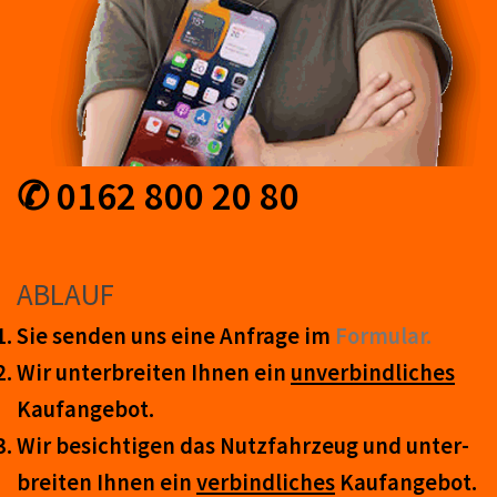
✆ 0162 800 20 80
ABLAUF
Sie senden uns eine An­frage im
Form­ular.
Wir unter­breiten Ihnen ein
un­ver­bind­lich­es
Kauf­an­ge­bot.
Wir be­sicht­igen das Nutz­fahr­zeug und un­ter­
breit­en Ihnen ein
ver­bind­liches
Kauf­an­ge­bot.