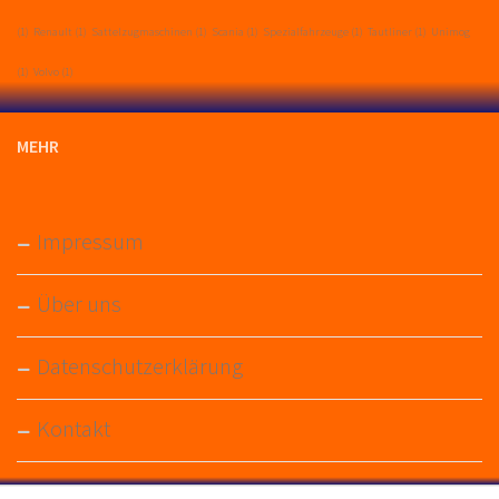
(1)
Renault
(1)
Sattelzugmaschinen
(1)
Scania
(1)
Spezialfahrzeuge
(1)
Tautliner
(1)
Unimog
(1)
Volvo
(1)
MEHR
Impressum
Über uns
Datenschutzerklärung
Kontakt