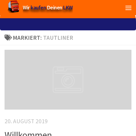
Wir
kaufen
Deinen
LKW
MARKIERT:
TAUTLINER
20. AUGUST 2019
Willkommen