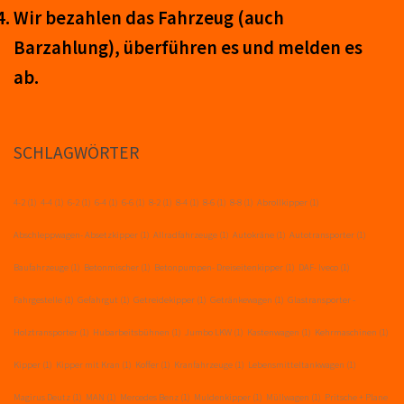
Wir be­zahl­en das Fahr­zeug (auch
Barzahlung), über­führ­en es und mel­den es
ab.
SCHLAGWÖRTER
4-2
(1)
4-4
(1)
6-2
(1)
6-4
(1)
6-6
(1)
8-2
(1)
8-4
(1)
8-6
(1)
8-8
(1)
Abrollkipper
(1)
Abschleppwagen- Absetzkipper
(1)
Allradfahrzeuge
(1)
Autokräne
(1)
Autotransporter
(1)
Baufahrzeuge
(1)
Betonmischer
(1)
Betonpumpen- Dreiseitenkipper
(1)
DAF- Iveco
(1)
Fahrgestelle
(1)
Gefahrgut
(1)
Getreidekipper
(1)
Getränkewagen
(1)
Glastransporter -
Holztransporter
(1)
Hubarbeitsbühnen
(1)
Jumbo LKW
(1)
Kastenwagen
(1)
Kehrmaschinen
(1)
Kipper
(1)
Kipper mit Kran
(1)
Koffer
(1)
Kranfahrzeuge
(1)
Lebensmitteltankwagen
(1)
Magirus Deutz
(1)
MAN
(1)
Mercedes Benz
(1)
Muldenkipper
(1)
Müllwagen
(1)
Pritsche + Plane